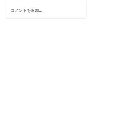
コメントを追加…
第41回日本クラブユース
第41回日本クラ
サッカー選手権（U-15）
サッカー選手権（
大会・関東予選 【決勝】
大会・関東予選 
vs 横浜Fマリノス
柏レイソル
sponsor