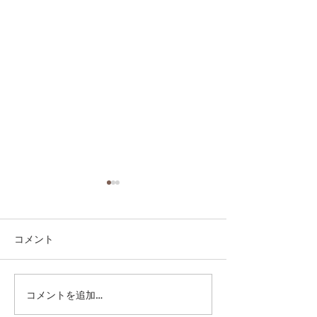
コメント
コメントを追加…
第41回日本クラブユース
第41回日本クラ
サッカー選手権（U-15）
サッカー選手権（