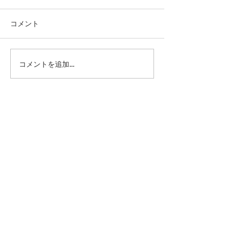
コメント
コメントを追加…
第41回日本クラブユース
第41回日本クラ
サッカー選手権（U-15）
サッカー選手権（
大会・関東予選 【決勝】
大会・関東予選 
vs 横浜Fマリノス
柏レイソル
sponsor