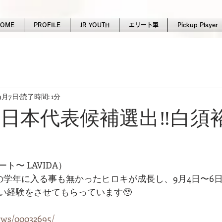
HOME
PROFILE
JR YOUTH
エリート軍
Pickup Player
9月7日
読了時間: 1分
-15日本代表候補選出‼️白須
〜 LAVIDA）
の学年に入る事も無かったヒロキが成長し、9月4日〜6日
い経験をさせてもらっています🥹
news/00032695/