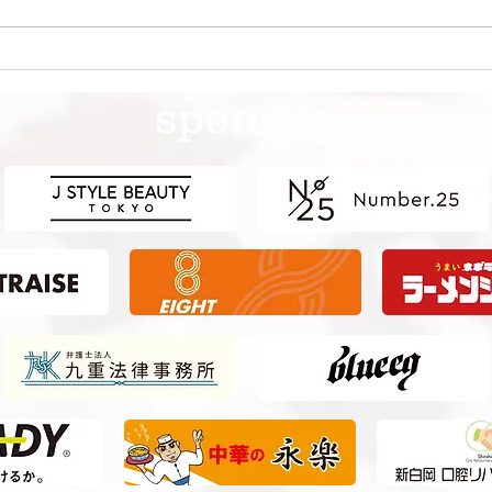
第41回日本クラブユースサッ
第4
カー選手権（U-15）大会・関
カー
sponsor
東予選 【決勝】 vs 横浜Fマ
東予
リノス