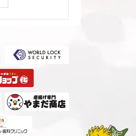
1回日本クラブユースサッ
選手権（U-15）大会・関
選 準決勝 vs 柏レイソル