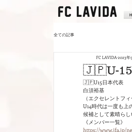
全ての記事
FC LAVIDA
2023年
🇯🇵U
🇯🇵U15日本代表
白須裕基
（エクセレントフィート
U14時代は一度も上
候補として素晴らし
《メンバー一覧》
https://www.jfa.jp/