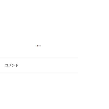
コメント
コメントを追加…
第41回日本クラブユース
第41回日本クラ
サッカー選手権（U-15）
サッカー選手権（
大会・関東予選 【決勝】
大会・関東予選 
vs 横浜Fマリノス
柏レイソル