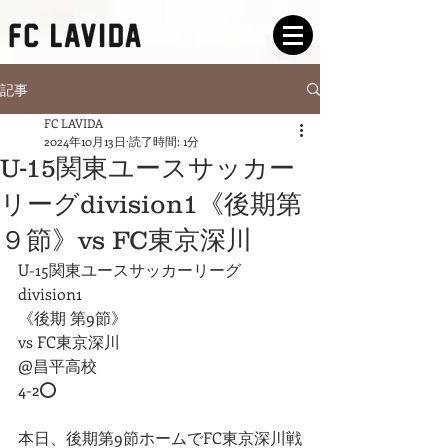
記事
FC LAVIDA
2024年10月13日
読了時間: 1分
U-15関東ユースサッカー
リーグdivision1《後期第
９節》vs FC東京深川
U-15関東ユースサッカーリーグ
division1
《後期 第9節》
vs FC東京深川
@昌平高校
4-2⭕️
本日、後期第9節ホームでFC東京深川戦