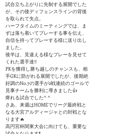
試合立ち上がりに先制する展開でした
が、その後ディフェンスラインの背後
を取られて失点。
ハーフタイムのミーティングでは、ま
ずは落ち着いてプレーする事を伝え、
自信を持ってプレーする様に送り出し
ました。
後半は、見違える様なプレーを見せて
くれた選手達‼︎
PKを獲得し勝ち越しのチャンスも、相
手GKに防がれる展開でしたが、後期絶
好調のNo.7の選手が2戦連続のゴールで
見事チームを勝利に導きました👍
痺れる試合でした^ ^
さあ、来週はHOMEでリーグ最終戦と
なる大宮アルディージャとの対戦とな
ります🔥
高円宮杯関東大会に向けても、重要な
試合となります❗️