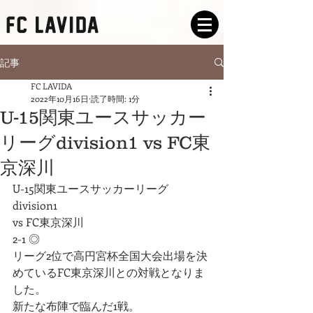
記事
FC LAVIDA
2022年10月16日
読了時間: 1分
U-15関東ユースサッカー
リーグdivision1 vs FC東
京深川
U-15関東ユースサッカーリーグ
division1
vs FC東京深川
2-1 ◎
リーグ2位で高円宮杯全国大会出場を決
めているFC東京深川との対戦となりま
した。
新たな布陣で臨んだ1戦。