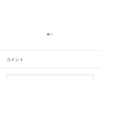
コメント
コメントを追加…
第41回日本クラブユース
第41回日本クラ
サッカー選手権（U-15）
サッカー選手権（
大会・関東予選 【決勝】
大会・関東予選 
vs 横浜Fマリノス
柏レイソル
sponsor