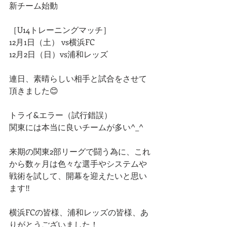
新チーム始動
［U14トレーニングマッチ］
12月1日（土） vs横浜FC
12月2日（日）vs浦和レッズ
連日、素晴らしい相手と試合をさせて
頂きました😊
トライ&エラー（試行錯誤）
関東には本当に良いチームが多い^_^
来期の関東2部リーグで闘う為に、これ
から数ヶ月は色々な選手やシステムや
戦術を試して、開幕を迎えたいと思い
ます‼️
横浜FCの皆様、浦和レッズの皆様、あ
りがとうございました！