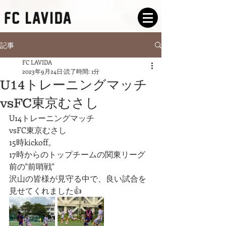
記事
FC LAVIDA
2023年9月24日
読了時間: 1分
U14トレーニングマッチ
vsFC東京むさし
U14トレーニングマッチ
vsFC東京むさし
15時kickoff。
17時からのトップチームの関東リーグ
前の"前哨戦"
沢山の皆様が見守る中で、良い試合を
見せてくれました👍