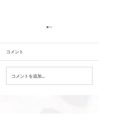
コメント
コメントを追加…
第41回日本クラブユース
第41回日本クラ
サッカー選手権（U-15）
サッカー選手権（
大会・関東予選 【決勝】
大会・関東予選 
vs 横浜Fマリノス
柏レイソル
sponsor