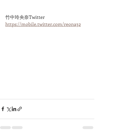
竹中玲央奈Twitter
https://mobile.twitter.com/reona32