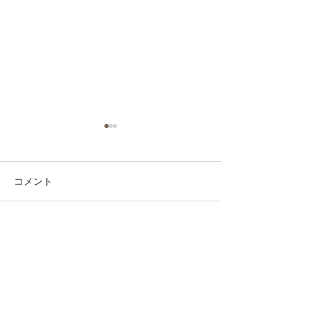
コメント
コメントを追加…
第41回日本クラブユース
第41回日本クラ
サッカー選手権（U-15）
サッカー選手権（
大会・関東予選 【決勝】
大会・関東予選 
vs 横浜Fマリノス
柏レイソル