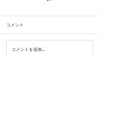
コメント
コメントを追加…
第41回日本クラブユース
第41回日本クラ
サッカー選手権（U-15）
サッカー選手権（
大会・関東予選 【決勝】
大会・関東予選 
vs 横浜Fマリノス
柏レイソル
sponsor