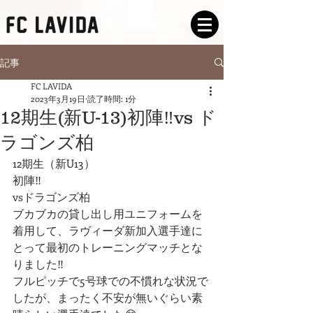
記事
FC LAVIDA
2023年3月19日
読了時間: 1分
12期生(新U-13)初陣‼️vs ド
ラゴンズ柏
12期生（新U13）
初陣‼️
vsドラゴンズ柏
ブカブカの貸し出し用ユニフォームを
着用して、ラヴィーダ新加入選手達に
とって最初のトレーニングマッチとな
りました‼️
フルピッチで5号球での不慣れな状況で
したが、まったく不安が無いぐらい素