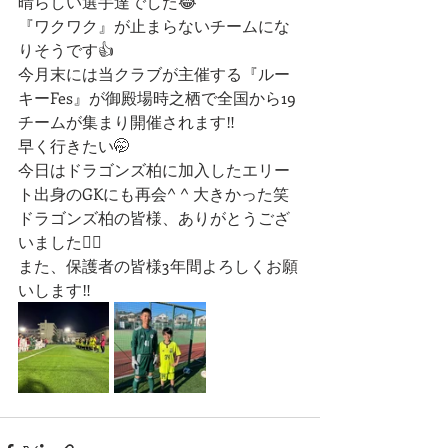
晴らしい選手達でした😂
『ワクワク』が止まらないチームにな
りそうです👍
今月末には当クラブが主催する『ルー
キーFes』が御殿場時之栖で全国から19
チームが集まり開催されます‼︎
早く行きたい🤭
今日はドラゴンズ柏に加入したエリー
ト出身のGKにも再会^ ^ 大きかった笑
ドラゴンズ柏の皆様、ありがとうござ
いました🙇‍♂️
また、保護者の皆様3年間よろしくお願
いします‼️