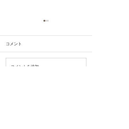
コメント
コメントを追加…
第41回日本クラブユース
第41回日本クラ
サッカー選手権（U-15）
サッカー選手権（
大会・関東予選 【決勝】
大会・関東予選 
vs 横浜Fマリノス
柏レイソル
sponsor