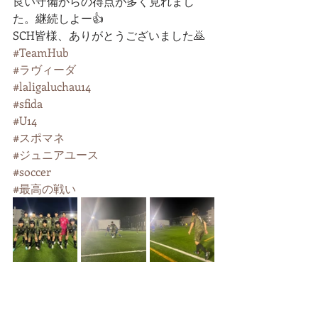
良い守備からの得点が多く見れまし
た。継続しよー👍
SCH皆様、ありがとうございました🙇
#TeamHub
#ラヴィーダ
#laligaluchau14
#sfida
#U14
#スポマネ
#ジュニアユース
#soccer
#最高の戦い