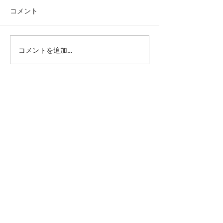
コメント
コメントを追加…
第41回日本クラブユース
第41回日本クラ
サッカー選手権（U-15）
サッカー選手権（
大会・関東予選 【決勝】
大会・関東予選 
vs 横浜Fマリノス
柏レイソル
sponsor