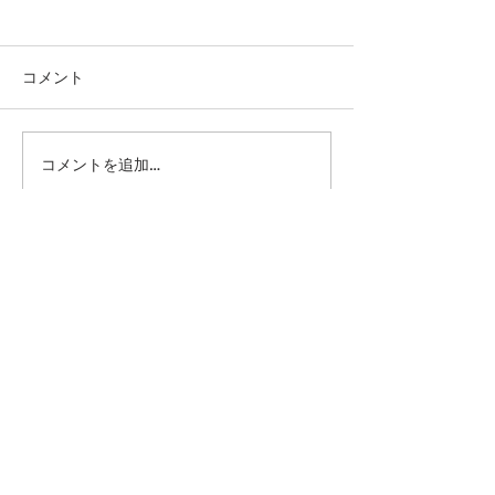
コメント
コメントを追加…
第41回日本クラブユース
第41回日本クラ
サッカー選手権（U-15）
サッカー選手権（
大会・関東予選 【決勝】
大会・関東予選 
vs 横浜Fマリノス
柏レイソル
sponsor